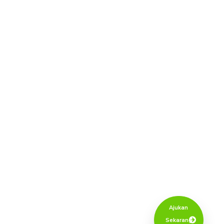
Dassa
Terpercaya
memberika
solusi
terbaik
untuk
tabungan
anda
Ajukan
Sekarang